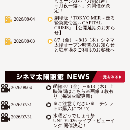
ミュージカル『刀剣乱舞』
～月夜一縷～」の開催が決
定！
劇場版『TOKYO MER～走る
2026/08/04
緊急救命室～CAPITAL
CRISIS』【公開延期のお知ら
せ】
8/7（金）～8/13（木）シネマ
2026/08/03
太陽オープン時間のお知らせ
と駐車場をご利用のお客様へ
函館8/7（金）～8/13（木）上
2026/08/04
映時間はこちら※画像３枚有
り（毎週火曜更新）
※ご注意ください※ チケッ
2026/07/31
トの購入について
水曜どうでしょう祭
2026/07/31
UNITE2026 ライブ・ビューイ
ング 開催決定！