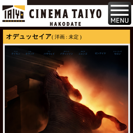
オデュッセイア
( 洋画 : 未定 )