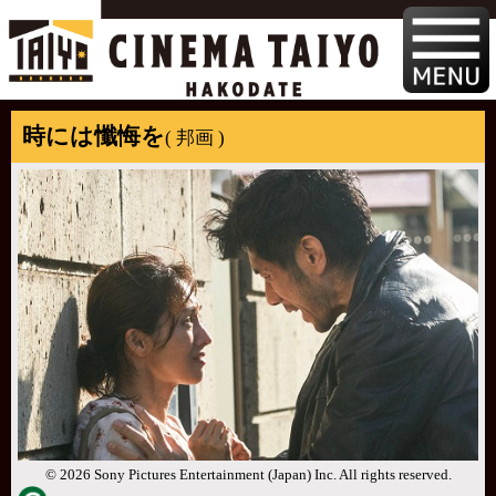
時には懺悔を
( 邦画 )
© 2026 Sony Pictures Entertainment (Japan) Inc. All rights reserved.