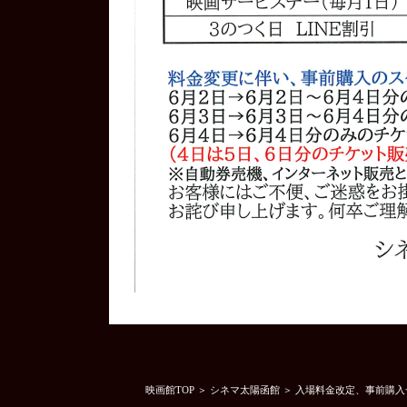
映画館TOP
＞
シネマ太陽函館
＞ 入場料金改定、事前購